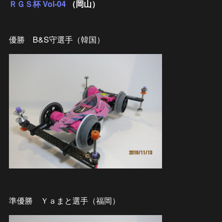
ＲＧＳ杯 Vol-04
（岡山）
優勝 B&S守選手（韓国）
準優勝 Ｙａまと選手（福岡）