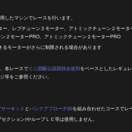
用したマシンでレースを行います。
ター、レブチューン２モーター、アトミックチューン２モータ
ーン２モーターPRO、アトミックチューン２モーターPRO
きるモーターがさらに制限される場合があります
、各レースで
ミニ四駆公認競技会規則
をベースとしたレギュレ
ジ等をご参照ください。
アサーキット
と
バンクアプローチ20
を組み合わせたコースでレ
プセクション)やループＬＣ等は使用しません。