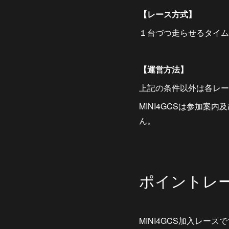
【レース方式】
１台づつ走らせるタイム
【運営方法】
上記の条件以外は各レー
MINI4GCSは参加
ん。
ポイントレ
MINI4GCS加入レ